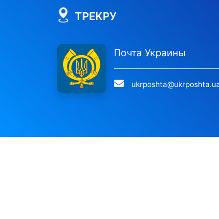
ТРЕКРУ
Почта Украины
ukrposhta@ukrposhta.u