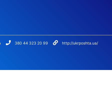
a
380 44 323 20 99
http://ukrposhta.ua/