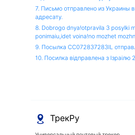
7. Письмо отправлено из Украины 
адресату.
8. Dobrogo dnya!otpravila 3 posylki
ponimaiu,idet voina!no mozhet mozhno
9. Посылка CC072837283IL отправ
10. Посилка відправлена з Ізраілю 
ТрекРу
Универсальный почтовый трекер,