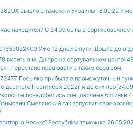
282UA вышло с таможни Украины 18.09.22 к мес
час находится? С 24.09 была в сортировочном 
01659022400 Уже 12 дней в пути. Дошла до отд
 висить в м. Дніпро на сортувальном центрі 499
ся , перестане працювати з таким сервісом!
72477 Посылка прибыла в промежуточный пункт 
 десятого!!! сентября 2022г и до сих пор(24.0
Укрпочты понадобились спецовочные ботинки 44
фимович Смелянский так запустил свое хозяйс
?
ериторію Чеської Республіки таможню 26.05.2022