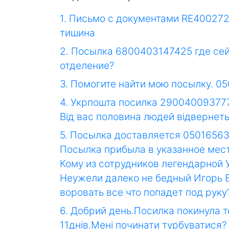
1. Письмо с документами RE400272
тишина
2. Посылка 6800403147425 где сей
отделение?
3. Помогите найти мою посылку. 05
4. Укрпошта посилка 2900400937778
Від вас половина людей відвернеть
5. Посылка доставляется 05016563
Посылка прибыла в указанное место
Кому из сотрудников легендарной 
Неужели далеко не бедный Игорь Е
воровать все что попадет под руку
6. Добрий день.Посилка покинула т
11днів.Мені починати турбуватися?