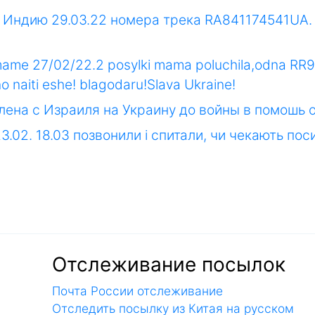
в Индию 29.03.22 номера трека RA841174541UA. 
 mame 27/02/22.2 posylki mama poluchila,odna RR
 naiti eshe! blagodaru!Slava Ukraine!
лена с Израиля на Украину до войны в помошь
23.02. 18.03 позвонили і спитали, чи чекають по
Отслеживание посылок
Почта России отслеживание
Отследить посылку из Китая на русском