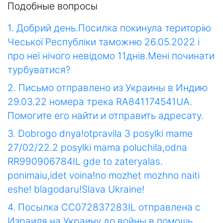
Подобные вопросы
1. Добрий день.Посилка покинула територію
Чеської Республіки таможню 26.05.2022 і
про неї нічого невідомо 11днів.Мені починати
турбуватися?
2. Письмо отправлено из Украины в Индию
29.03.22 номера трека RA841174541UA.
Помогите его найти и отправить адресату.
3. Dobrogo dnya!otpravila 3 posylki mame
27/02/22.2 posylki mama poluchila,odna
RR990906784IL gde to zateryalas.
ponimaiu,idet voina!no mozhet mozhno naiti
eshe! blagodaru!Slava Ukraine!
4. Посылка CC072837283IL отправлена с
Израиля на Украину до войны в помошь