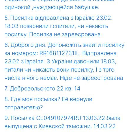
одинокой ,нуждающейся бабушке.
5. Посилка відправлена з Ізраілю 23.02.
18.03 позвонили і спитали, чи чекають
посилку. Посилка не зареесрована
6. Доброго дня. Допоможіть знайти посилку
за номером: RR168112731IL. Відправлена
23.02 з Ізраіля. З Украіни дзвонили 18.03,
питали чи чикають вони посилку. І з того
числа нічого немає. Ніде не зареестрована
7. Добровольского 22 кв. 14
8. Где моя посылка? Её вернули
отправителю?
9. Посылка CL049107974RU 13.03.22 была
выпущена с Киевской таможни, 14.03.22