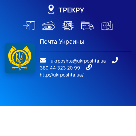
ТРЕКРУ
Почта Украины
ukrposhta@ukrposhta.ua
380 44 323 20 99
http://ukrposhta.ua/