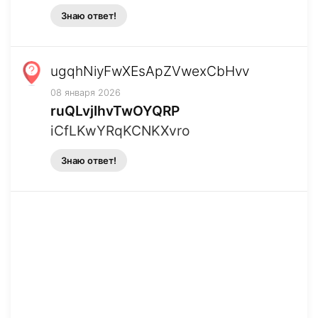
Знаю ответ!
ugqhNiyFwXEsApZVwexCbHvv
08 января 2026
ruQLvjIhvTwOYQRP
iCfLKwYRqKCNKXvro
Знаю ответ!