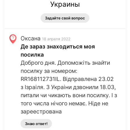
Украины
Задайте свой вопрос
Оксана
18 апреля 2022
Де зараз знаходиться моя
посилка
Доброго дня. Допоможіть знайти
посилку за номером:
RR168112731IL. Відправлена 23.02
з Ізраіля. З Украіни дзвонили 18.03,
питали чи чикають вони посилку. І з
того числа нічого немає. Ніде не
зареестрована
Знаю ответ!