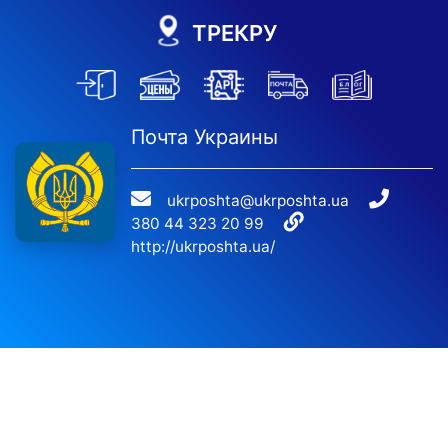
ТРЕКРУ
Почта Украины
ukrposhta@ukrposhta.ua
380 44 323 20 99
http://ukrposhta.ua/