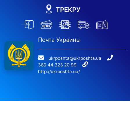
ТРЕКРУ
Почта Украины
ukrposhta@ukrposhta.ua
380 44 323 20 99
http://ukrposhta.ua/