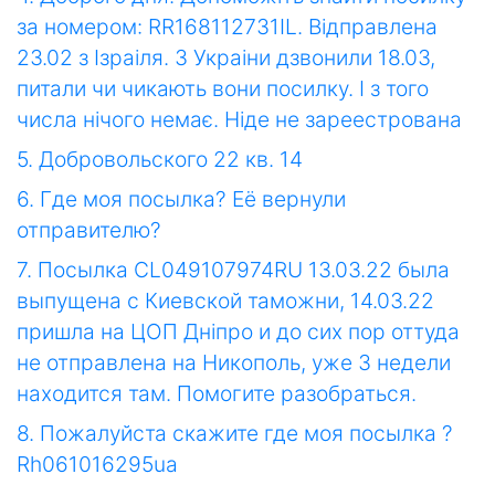
за номером: RR168112731IL. Відправлена
23.02 з Ізраіля. З Украіни дзвонили 18.03,
питали чи чикають вони посилку. І з того
числа нічого немає. Ніде не зареестрована
5. Добровольского 22 кв. 14
6. Где моя посылка? Её вернули
отправителю?
7. Посылка CL049107974RU 13.03.22 была
выпущена с Киевской таможни, 14.03.22
пришла на ЦОП Днiпро и до сих пор оттуда
не отправлена на Никополь, уже 3 недели
находится там. Помогите разобраться.
8. Пожалуйста скажите где моя посылка ?
Rh061016295ua