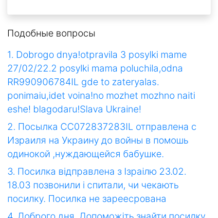
Подобные вопросы
1. Dobrogo dnya!otpravila 3 posylki mame
27/02/22.2 posylki mama poluchila,odna
RR990906784IL gde to zateryalas.
ponimaiu,idet voina!no mozhet mozhno naiti
eshe! blagodaru!Slava Ukraine!
2. Посылка CC072837283IL отправлена с
Израиля на Украину до войны в помошь
одинокой ,нуждающейся бабушке.
3. Посилка відправлена з Ізраілю 23.02.
18.03 позвонили і спитали, чи чекають
посилку. Посилка не зареесрована
4. Доброго дня. Допоможіть знайти посилку