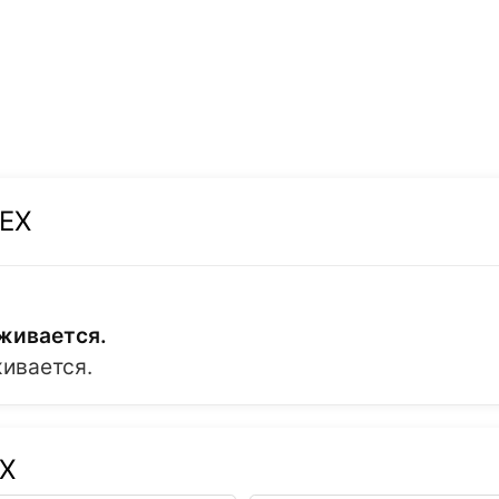
CEX
живается.
живается.
EX