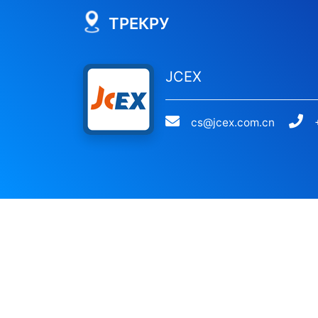
ТРЕКРУ
JCEX
cs@jcex.com.cn