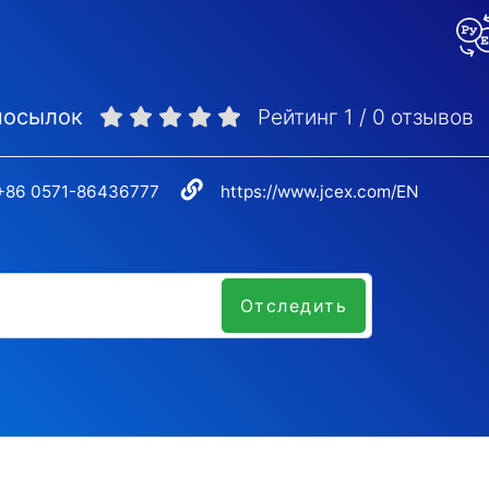
посылок
Рейтинг
1
/
0
отзывов
+86 0571-86436777
https://www.jcex.com/EN
Отследить