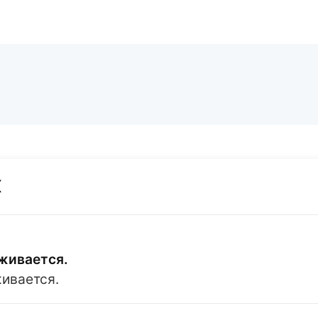
X
живается.
живается.