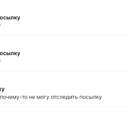
посылку
у
посылку
у
ку
почему-то не могу отследить посылку