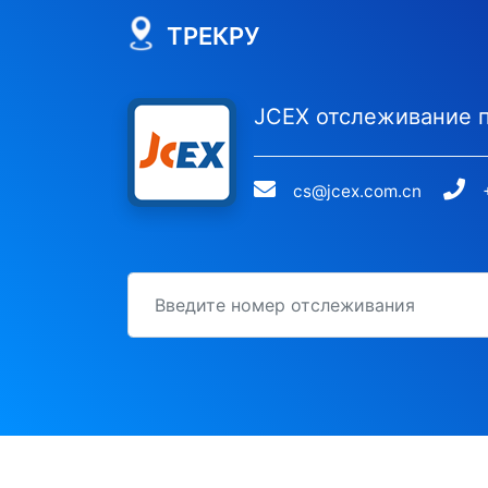
ТРЕКРУ
JCEX отслеживание 
cs@jcex.com.cn
идентификационный номер