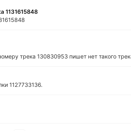
ка 1131615848
131615848
номеру трека 130830953 пишет нет такого трек
ки 1127733136.