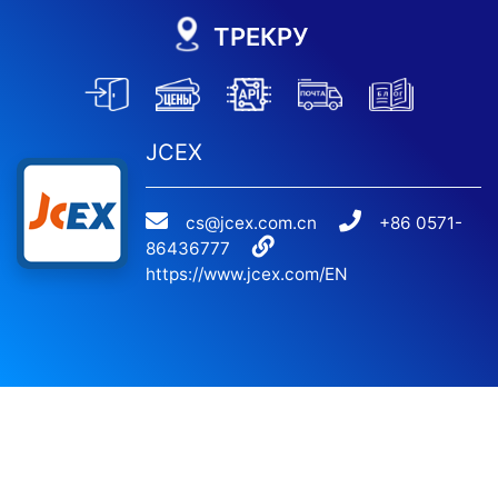
ТРЕКРУ
JCEX
cs@jcex.com.cn
+86 0571-
86436777
https://www.jcex.com/EN