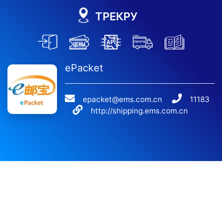
ТРЕКРУ
ePacket
epacket@ems.com.cn
11183
http://shipping.ems.com.cn