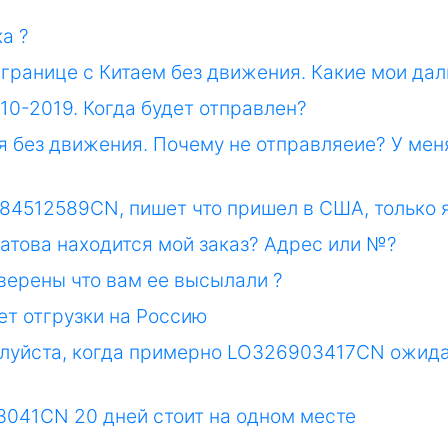
а ?
а границе с Китаем без движения. Какие мои да
-10-2019. Когда будет отправлен?
ся без движения. Почему не отправляеие? У мен
784512589CN, пишет что пришел в США, только 
ратова находится мой заказ? Адрес или №?
уверены что вам ее высылали ?
ет отгрузки на Россию
луйста, когда примерно LO326903417CN ожидат
3041CN 20 дней стоит на одном месте