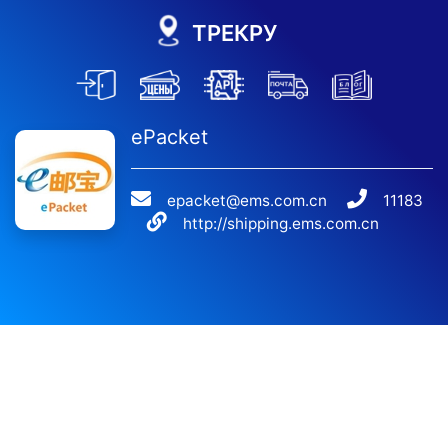
ТРЕКРУ
ePacket
epacket@ems.com.cn
11183
http://shipping.ems.com.cn