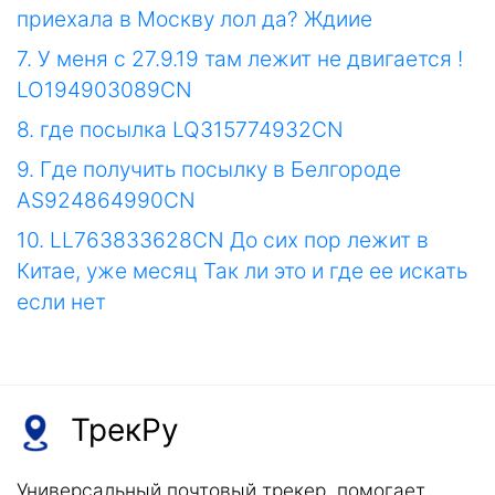
приехала в Москву лол да? Ждиие
7. У меня с 27.9.19 там лежит не двигается !
LO194903089CN
8. где посылка LQ315774932CN
9. Где получить посылку в Белгороде
AS924864990CN
10. LL763833628CN До сих пор лежит в
Китае, уже месяц Так ли это и где ее искать
если нет
ТрекРу
Универсальный почтовый трекер, помогает