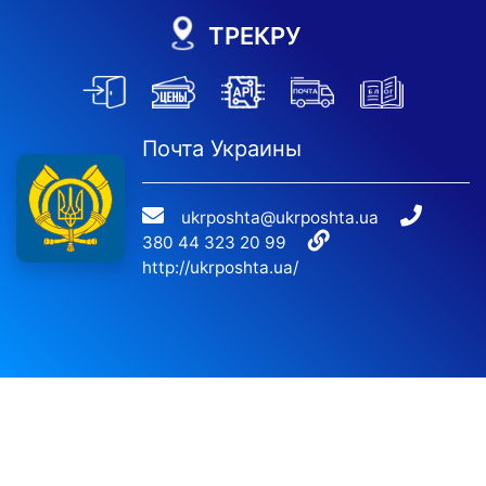
ТРЕКРУ
Почта Украины
ukrposhta@ukrposhta.ua
380 44 323 20 99
http://ukrposhta.ua/