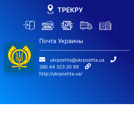
ТРЕКРУ
Почта Украины
ukrposhta@ukrposhta.ua
380 44 323 20 99
http://ukrposhta.ua/