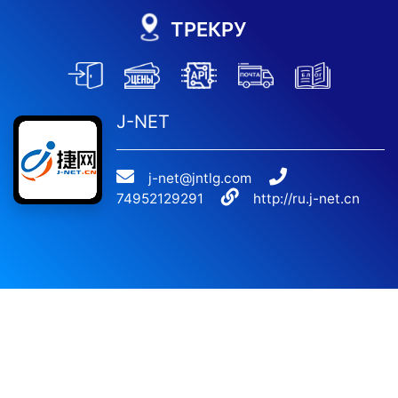
ТРЕКРУ
J-NET
j-net@jntlg.com
74952129291
http://ru.j-net.cn