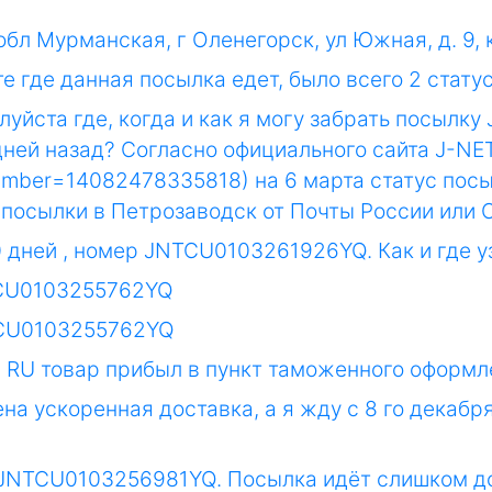
обл Мурманская, г Оленегорск, ул Южная, д. 9, 
где данная посылка едет, было всего 2 статус
луйста где, когда и как я могу забрать посыл
дней назад? Согласно официального сайта J-NET 
number=14082478335818) на 6 марта статус посы
посылки в Петрозаводск от Почты России или 
0 дней , номер JNTCU0103261926YQ. Как и где у
TCU0103255762YQ
TCU0103255762YQ
 RU товар прибыл в пункт таможенного оформле
ена ускоренная доставка, а я жду с 8 го декаб
з JNTCU0103256981YQ. Посылка идёт слишком дол