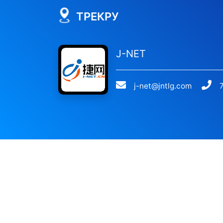
ТРЕКРУ
J-NET
j-net@jntlg.com