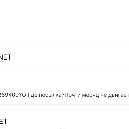
NET
3
69409YQ Где посылка?Почти месяц не двигает
NET