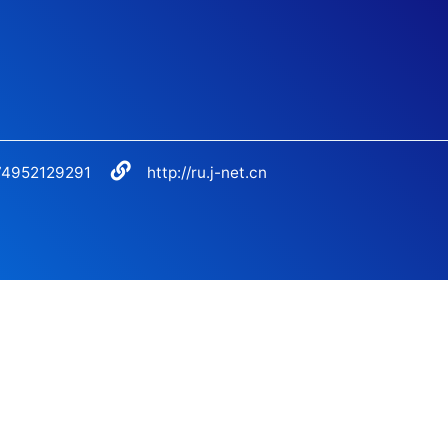
74952129291
http://ru.j-net.cn