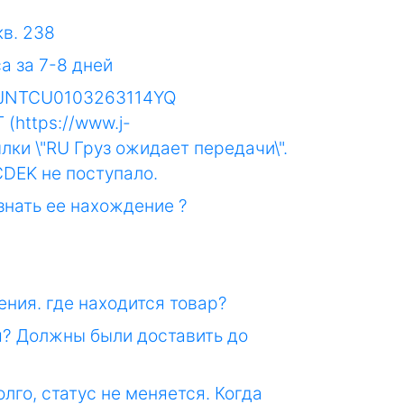
кв. 238
а за 7-8 дней
ку JNTCU0103263114YQ
(https://www.j-
лки \"RU Груз ожидает передачи\".
CDEK не поступало.
знать ее нахождение ?
ния. где находится товар?
ря? Должны были доставить до
го, статус не меняется. Когда