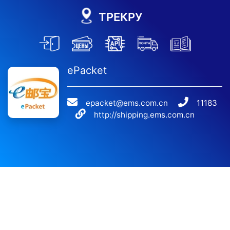
ТРЕКРУ
ePacket
epacket@ems.com.cn
11183
http://shipping.ems.com.cn