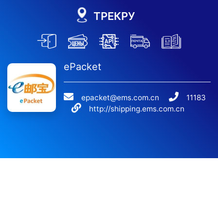
ТРЕКРУ
ePacket
epacket@ems.com.cn
11183
http://shipping.ems.com.cn