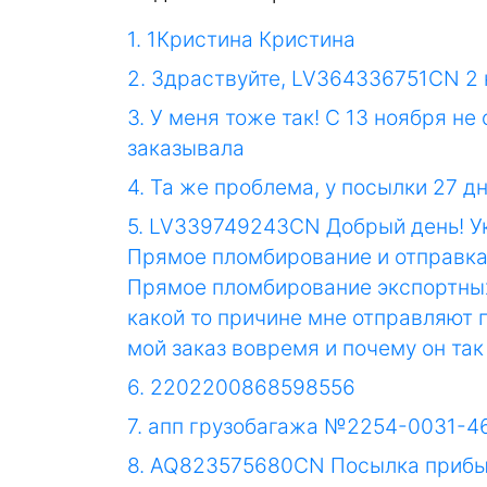
1. 1Кристина Кристина
2. Здраствуйте, LV364336751CN 2 
3. У меня тоже так! С 13 ноября не
заказывала
4. Та же проблема, у посылки 27 д
5. LV339749243CN Добрый день! Ук
Прямое пломбирование и отправк
Прямое пломбирование экспортных 
какой то причине мне отправляют п
мой заказ вовремя и почему он так
6. 2202200868598556
7. апп грузобагажа №2254-0031-4
8. AQ823575680CN Посылка прибыла