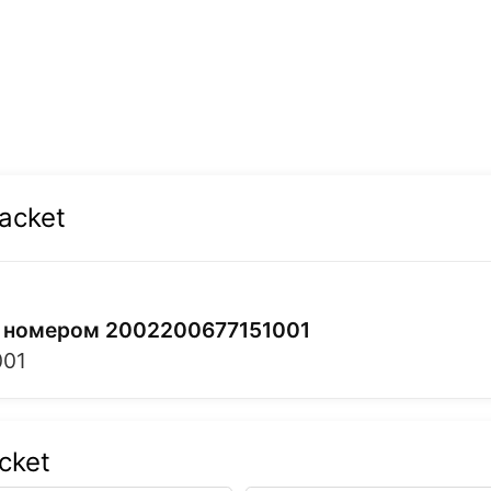
acket
 с номером 2002200677151001
001
cket