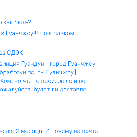
ю как быть?
в Гуанчжоу!!! Но я сдэком
рез СДЭК
винция Гуандун - город Гуанчжоу
обработки почты Гуанчжоу】
ом, но что то произошло и по
пожалуйста, будет ли доставлен
овке 2 месяца. И почему на почте