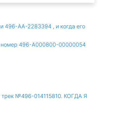
и 496-AA-2283394 , и когда его
рек номер 496-А000800-00000054
е: трек №496-014115810. КОГДА Я