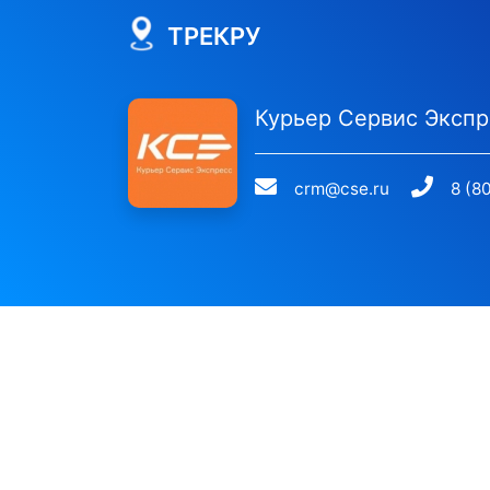
ТРЕКРУ
Курьер Сервис Экспр
crm@cse.ru
8 (8