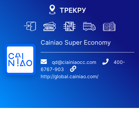
ТРЕКРУ
Cainiao Super Economy
qd@ciainiaocc.com
400-
6767-903
http://global.cainiao.com/