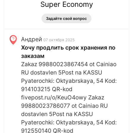
Super Economy
Задайте свой вопрос
Андрей
07 октября 2025
Хочу продлить срок хранения по
заказам
Zakaz 99880023867454 ot Cainiao
RU dostavlen 5Post na KASSU
Pyaterochki: Oktyabrskaya, 54 Kod:
914103215 QR-kod
fivepost.ru/o/KeuO4owy Zakaz
99880023786077 ot Cainiao RU
dostavlen 5Post na KASSU
Pyaterochki: Oktyabrskaya, 54 Kod:
912550140 QR-kod