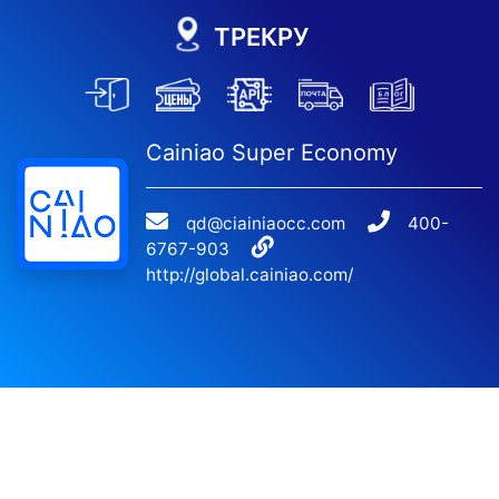
ТРЕКРУ
Cainiao Super Economy
qd@ciainiaocc.com
400-
6767-903
http://global.cainiao.com/