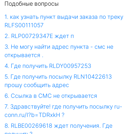
Подобные вопросы
1. как узнать пункт выдачи заказа по треку
RLFS00111057
2. RLP00729347E ждет п
3. Не могу найти адрес пункта - смс не
открывается .
4. Где получить RLDY00957253
5. Где получить посылку RLN10422613
прошу сообщить адрес
6. Ссылка в СМС не открывается
7. Здравствуйте! где получить посылку ru-
conn.ru/I?b=TDRxkH ?
8. RLBE00269618 ждет получения. Где