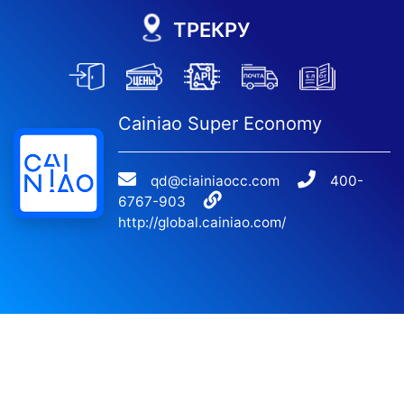
ТРЕКРУ
Cainiao Super Economy
qd@ciainiaocc.com
400-
6767-903
http://global.cainiao.com/