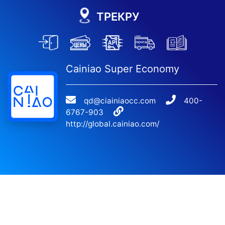
ТРЕКРУ
Cainiao Super Economy
qd@ciainiaocc.com
400-
6767-903
http://global.cainiao.com/