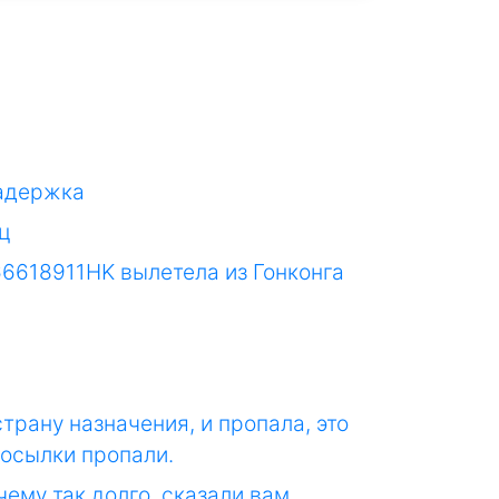
задержка
яц
66618911HK вылетела из Гонконга
страну назначения, и пропала, это
посылки пропали.
ему так долго, сказали вам