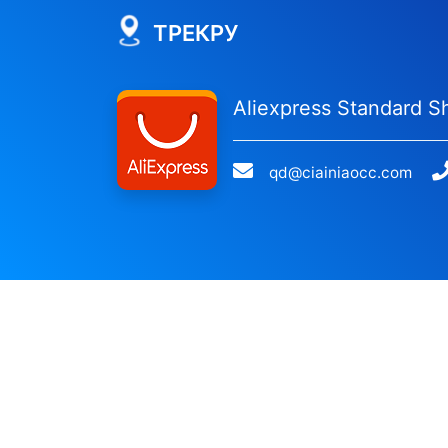
ТРЕКРУ
Aliexpress Standard S
qd@ciainiaocc.com