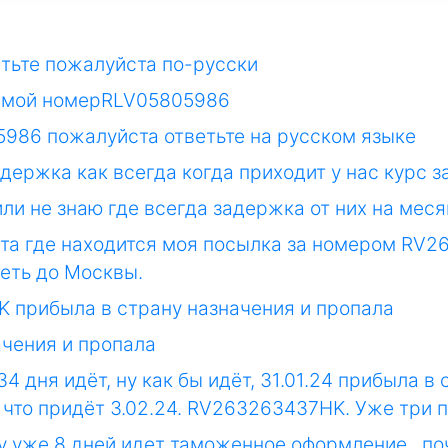
тьте пожалуйста по-русски
ат мой номерRLV05805986
5986 пожалуйста ответьте на русском языке
адержка как всегда когда приходит у нас курс 
ли не знаю где всегда задержка от них на мес
та где находится моя посылка за номером RV2
теть до Москвы.
K прибыла в страну назначения и пропала
ачения и пропала
 дня идëт, ну как бы идëт, 31.01.24 прибыла в 
что придëт 3.02.24. RV263263437HK. Уже три 
 уже 8 дней идет таможенное оформление , поч