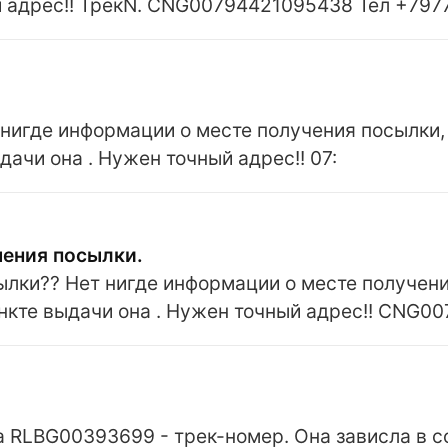
й адрес!! ТрекN. CNG00794421095438 Тел +79
игде информации о месте получения посылки, 
дачи она . Нужен точный адрес!! 07:
чения посылки.
ылки?? Нет нигде информации о месте получени
пункте выдачи она . Нужен точный адрес!! CNG
а RLBG00393699 - трек-номер. Она зависла в 