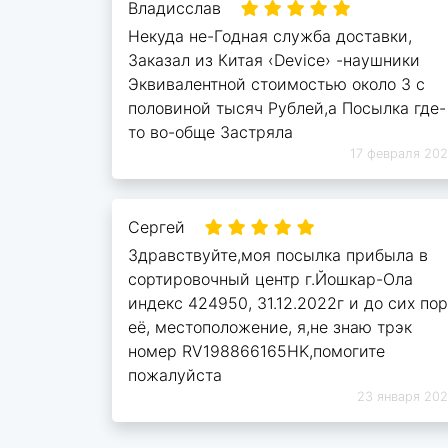
Владисслав
Некуда не-Годная служба доставки,
Заказал из Китая ‹Device› -наушники
Эквивалентной стоимостью около 3 с
половиной тысяч Рублей,а Посылка где-
то во-обще Застряла
17 февраля 20
Сергей
Здравствуйте,моя посылка прибыла в
сортировочный центр г.Йошкар-Ола
индекс 424950, 31.12.2022г и до сих пор
её, местоположение, я,не знаю трэк
номер RV198866165HK,помогите
пожалуйста
23 января 20