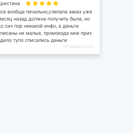
Кристина
Все вообще печально,слелала заказ уже
месяц назад должна получить была, но
до сих пор никакой инфо, а деньги
списаны не малые, промокода мне прих
одило тупо списались деньги
09 февраля 2021