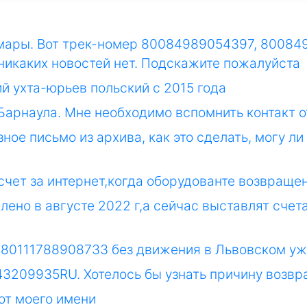
амары. Вот трек-номер 80084989054397, 80084
 никаких новостей нет. Подскажите пожалуйста
й ухта-юрьев польский с 2015 года
 Барнаула. Мне необходимо вспомнить контакт 
зное письмо из архива, как это сделать, могу ли
чет за интернет,когда оборудованте возвращен
ено в августе 2022 г,а сейчас выставлят счета
р 80111788908733 без движения в Львовском уже
43209935RU. Хотелось бы узнать причину возвр
от моего имени