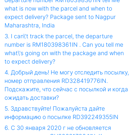
departure number RM180398361IN tell Me
what is now with the parcel and when to
expect delivery? Package sent to Nagpur
Maharashtra, India
3. I can\'t track the parcel, the departure
number is RM180398361IN . Can you tell me
what\'s going on with the package and when
to expect delivery?
4. Добрый день! Не могу отследить посылку,
номер отправления RD328419776IN.
Подскажите, что сейчас с посылкой и когда
ожидать доставки?
5. Здравствуйте! Пожалуйста дайте
информацию о посылке RD392249355IN
6. С 30 января 2020 г не обновляется