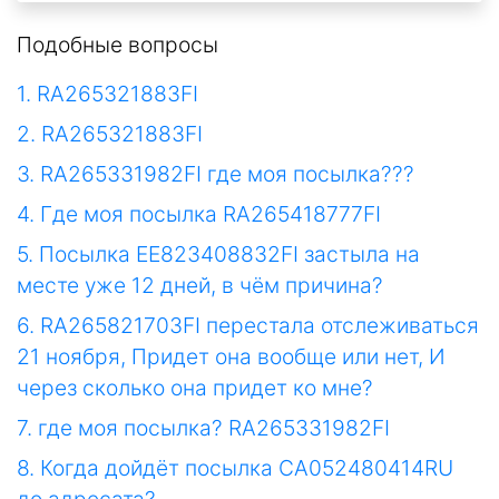
Подобные вопросы
1. RA265321883FI
2. RA265321883FI
3. RA265331982FI где моя посылка???
4. Где моя посылка RA265418777FI
5. Посылка EE823408832FI застыла на
месте уже 12 дней, в чём причина?
6. RA265821703FI перестала отслеживаться
21 ноября, Придет она вообще или нет, И
через сколько она придет ко мне?
7. где моя посылка? RA265331982FI
8. Когда дойдёт посылка CA052480414RU