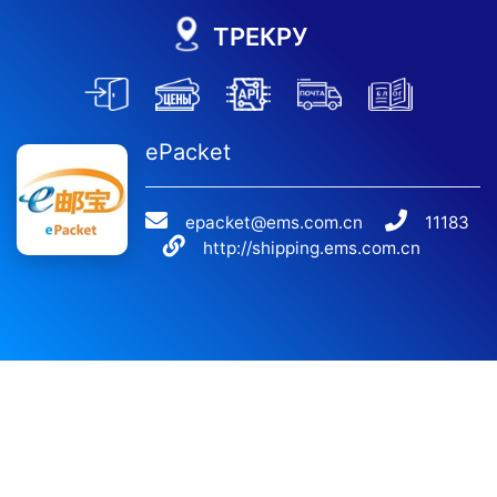
ТРЕКРУ
ePacket
epacket@ems.com.cn
11183
http://shipping.ems.com.cn