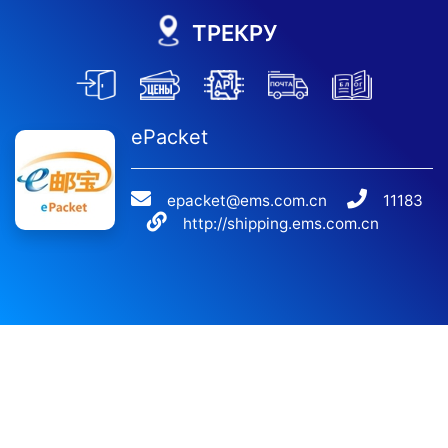
ТРЕКРУ
ePacket
epacket@ems.com.cn
11183
http://shipping.ems.com.cn