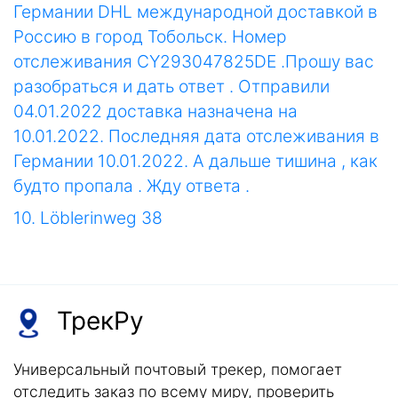
Германии DHL международной доставкой в
Россию в город Тобольск. Номер
отслеживания CY293047825DE .Прошу вас
разобраться и дать ответ . Отправили
04.01.2022 доставка назначена на
10.01.2022. Последняя дата отслеживания в
Германии 10.01.2022. А дальше тишина , как
будто пропала . Жду ответа .
10. Löblerinweg 38
ТрекРу
Универсальный почтовый трекер, помогает
отследить заказ по всему миру, проверить