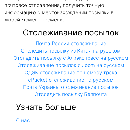
почтовое отправление, получить точную
информацию о местонахождении посылки в
любой момент времени.
Отслеживание посылок
Почта России отслеживание
Отследить посылку из Китая на русском
Отследить посылку с Алиэкспресс на русском
Отслеживание посылок с Joom на русском
СДЭК отслеживание по номеру трека
ePacket отслеживание на русском
Почта Украины отслеживание посылок
Отследить посылку Белпочта
Узнать больше
О нас