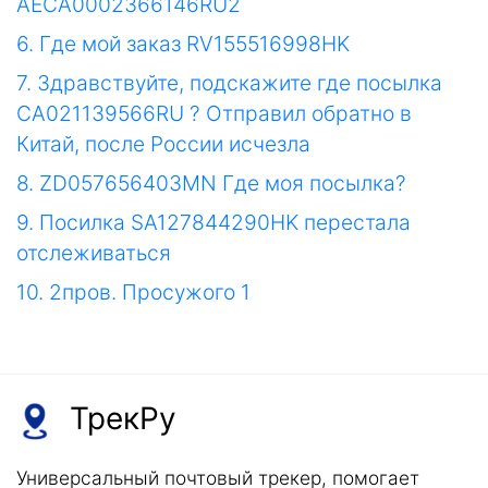
AECA0002366146RU2
6. Где мой заказ RV155516998HK
7. Здравствуйте, подскажите где посылка
CA021139566RU ? Отправил обратно в
Китай, после России исчезла
8. ZD057656403MN Где моя посылка?
9. Посилка SA127844290HK перестала
отслеживаться
10. 2пров. Просужого 1
ТрекРу
Универсальный почтовый трекер, помогает