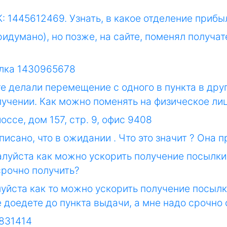
: 1445612469. Узнать, в какое отделение приб
ридумано), но позже, на сайте, поменял получа
ылка 1430965678
ге делали перемещение с одного в пункта в дру
учении. Как можно поменять на физическое ли
оссе, дом 157, стр. 9, офис 9408
аписано, что в ожидании . Что это значит ? Она 
алуйста как можно ускорить получение посылки
срочно получить?
уйста как то можно ускорить получение посылк
 доедете до пункта выдачи, а мне надо срочно
9831414