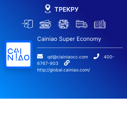
ТРЕКРУ
Cainiao Super Economy
qd@ciainiaocc.com
400-
6767-903
http://global.cainiao.com/