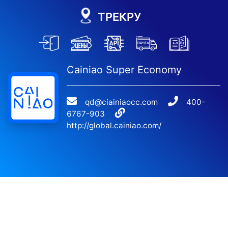
ТРЕКРУ
Cainiao Super Economy
qd@ciainiaocc.com
400-
6767-903
http://global.cainiao.com/