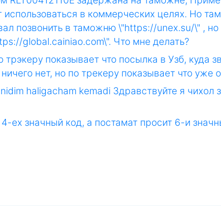
ом RLT00412110E задержана на таможне, Приме
 использоваться в коммерческих целях. Но там
 позвонить в таможню \"https://unex.su/\" , но
ps://global.cainiao.com\". Что мне делать?
по трэкеру показывает что посылка в Узб, куда 
 ничего нет, но по трекеру показывает что уже 
ganidim haligacham kemadi Здравствуйте я чихол 
4-ех значный код, а постамат просит 6-и значн