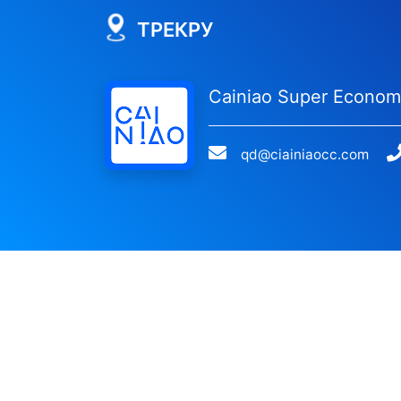
ТРЕКРУ
Cainiao Super Econo
qd@ciainiaocc.com