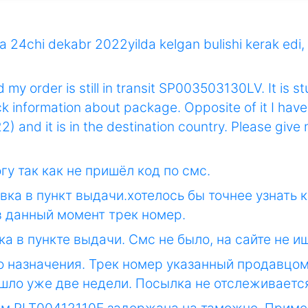
a 24chi dekabr 2022yilda kelgan bulishi kerak edi, 
 my order is still in transit SP003503130LV. It is st
k information about package. Opposite of it I hav
) and it is in the destination country. Please giv
гу так как не пришёл код по смс.
вка в пункт выдачи.хотелось бы точнее узнать 
 данный момент трек номер.
ка в пункте выдачи. Смс не было, на сайте не 
то назначения. Трек номер указанный продавцо
шло уже две недели. Посылка не отслеживаетс