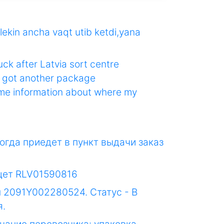
lekin ancha vaqt utib ketdi,yana
uck after Latvia sort centre
e got another package
e me information about where my
когда приедет в пункт выдачи заказ
ищет RLV01590816
м 2091Y002280524. Статус - В
я.