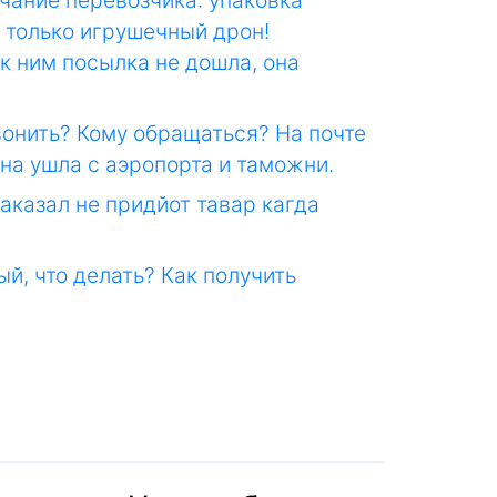
чание перевозчика: упаковка
 только игрушечный дрон!
 к ним посылка не дошла, она
звонить? Кому обращаться? На почте
она ушла с аэропорта и таможни.
заказал не придйот тавар кагда
ый, что делать? Как получить