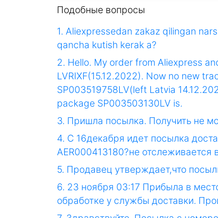
Подобные вопросы
1. Aliexpressedan zakaz qilingan nars
qancha kutish kerak a?
2. Hello. My order from Aliexpress and
LVRIXF(15.12.2022). Now no new trac
SP003519758LV(left Latvia 14.12.2022
package SP003503130LV is.
3. Пришла посылка. Получить не мо
4. С 16декабря идет посылка доста
AER000413180?не отслеживается в
5. Продавец утверждает,что посыл
6. 23 ноября 03:17 Прибыла в мес
обработке у службы доставки. Про