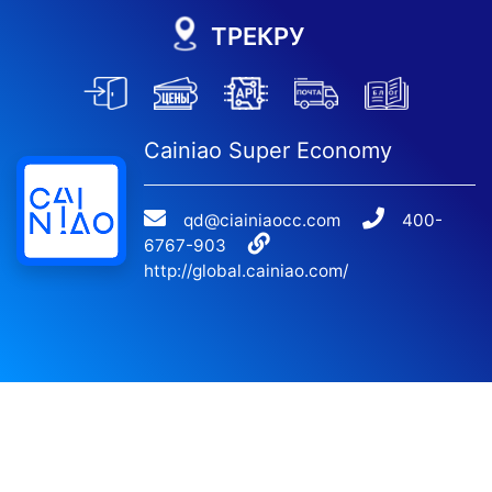
ТРЕКРУ
Cainiao Super Economy
qd@ciainiaocc.com
400-
6767-903
http://global.cainiao.com/