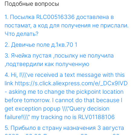
Подобные вопросы
1. Посылка RLC00516336 доставлена в
постамат, а код для получения не прислали.
Что делать?
2. Девичье поле д.1кв.70 1
3. Ячейка пустая ,посылку не получила
,подтвердили как полученную
4. Hi, I\\\'ve received a text message with this
link https://s.click.aliexpress.com/e/_DCx9IVD
- asking me to change the pickpoint location
before tomorrow. I cannot do that because I
get exception popup \\\"Query decision
failure!\\\" my tracking no is RLV01188106
5. Прибыло в страну назначения 3 августа