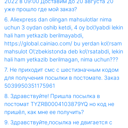
2022 в 09:00 Доставим до 20 августа 20
уже прошло где мой заказ?
6. Aliexpress dan olingan mahsulotlar nima
uchun 3 oydan oshib ketdi, 4 oy bo\'lyabdi lekin
hali ham yetkazib berilmayabdi,
https://global.cainiao.com/ bu yerdan ko\'rsam
mahsulot O\'zbekistonda deb ko\'rsatabdi, lekin
hali ham yetkazib berilmagan, nima uchun???
7. Не приходит смс с шестизначным кодом
для получения посылки в постомате. Заказ
5039950351175961
8. Здравствуйте! Пришла посылка в
постомат TYZRB0004103879YQ но код не
пришёл, как мне ее получить?
9. Здравствуйте,посылка не двигается с