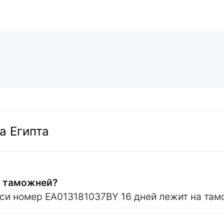
а Египта
а таможней?
си номер EA013181037BY 16 дней лежит на там