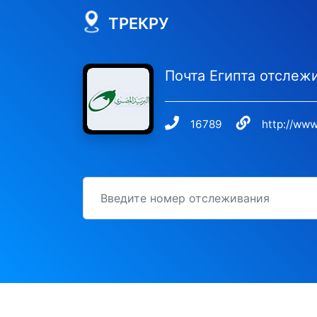
ТРЕКРУ
Почта Египта отслеж
16789
http://www
идентификационный номер