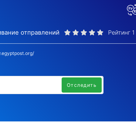
ивание отправлений
Рейтинг
1
.egyptpost.org/
Отследить