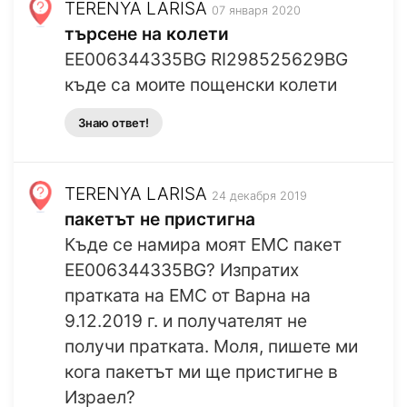
TERENYA LARISA
07 января 2020
търсене на колети
EE006344335BG RI298525629BG
къде са моите пощенски колети
Знаю ответ!
TERENYA LARISA
24 декабря 2019
пакетът не пристигна
Къде се намира моят EMC пакет
EE006344335BG? Изпратих
пратката на ЕМС от Варна на
9.12.2019 г. и получателят не
получи пратката. Моля, пишете ми
кога пакетът ми ще пристигне в
Израел?